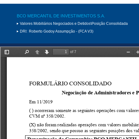
BCO MERCANTIL DE INVESTIMENTOS S.A.
Valores Mobiliários Negociados e Detidos\Posição Consolidada
DRI:
Roberto Godoy Assumpção - (FCA V3)