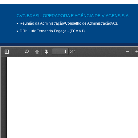
CVC BRASIL OPERADORA E AGÊNCIA DE VIAGENS S.A.
Reunião da Administração\Conselho de Administração\Ata
DRI:
Luiz Fernando Fogaça - (FCA V1)