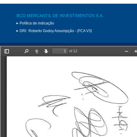
BCO MERCANTIL DE INVESTIMENTOS S.A.
Política de indicação
DRI:
Roberto Godoy Assumpção - (FCA V3)