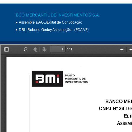
BCO MERCANTIL DE INVESTIMENTOS S.A.
Assembleia\AGE\Edital de Convocação
DRI:
Roberto Godoy Assumpção - (FCA V3)