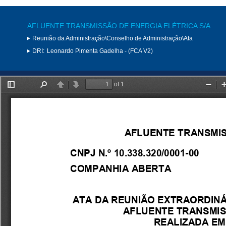
AFLUENTE TRANSMISSÃO DE ENERGIA ELÉTRICA S/A
Reunião da Administração\Conselho de Administração\Ata
DRI:
Leonardo Pimenta Gadelha - (FCA V2)