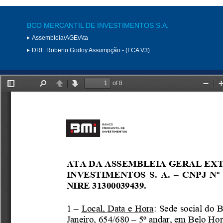
BCO MERCANTIL DE INVESTIMENTOS S.A.
Assembleia\AGE\Ata
DRI:
Roberto Godoy Assumpção - (FCA V3)