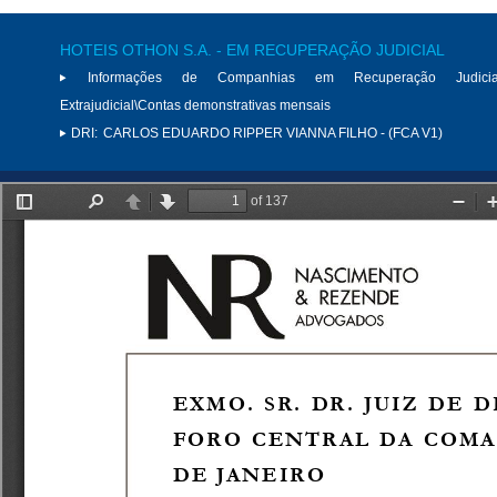
HOTEIS OTHON S.A. - EM RECUPERAÇÃO JUDICIAL
Informações de Companhias em Recuperação Judici
Extrajudicial\Contas demonstrativas mensais
DRI:
CARLOS EDUARDO RIPPER VIANNA FILHO - (FCA V1)