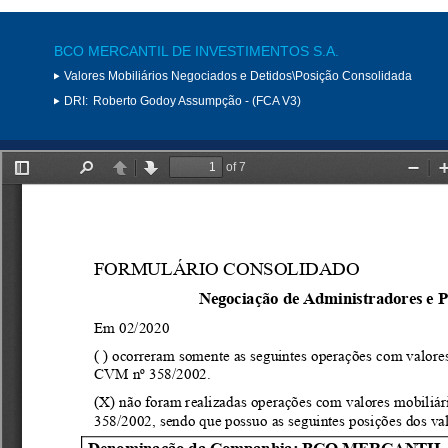
BCO MERCANTIL DE INVESTIMENTOS S.A.
Valores Mobiliários Negociados e Detidos\Posição Consolidada
DRI:
Roberto Godoy Assumpção - (FCA V3)