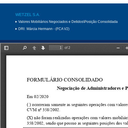
WETZEL S.A.
Valores Mobiliários Negociados e Detidos\Posição Consolidada
DRI:
Márcia Hermann - (FCA V2)