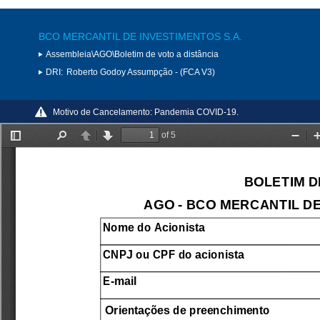
BCO MERCANTIL DE INVESTIMENTOS S.A.
Assembleia\AGO\Boletim de voto a distância
DRI:
Roberto Godoy Assumpção - (FCA V3)
Motivo de Cancelamento:
Pandemia COVID-19.