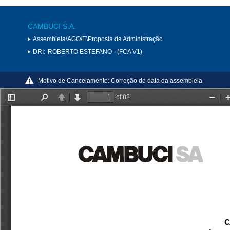
CAMBUCI S.A.
Assembleia\AGO/E\Proposta da Administração
DRI:
ROBERTO ESTEFANO - (FCA V1)
Motivo de Cancelamento:
Correção de data da assembleia