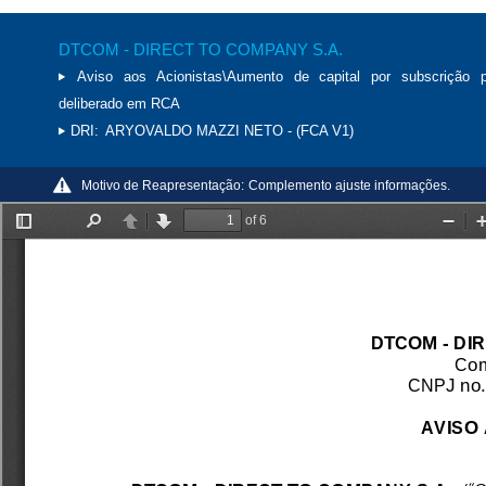
DTCOM - DIRECT TO COMPANY S.A.
Aviso aos Acionistas\Aumento de capital por subscrição p
deliberado em RCA
DRI:
ARYOVALDO MAZZI NETO - (FCA V1)
Motivo de Reapresentação:
Complemento ajuste informações.