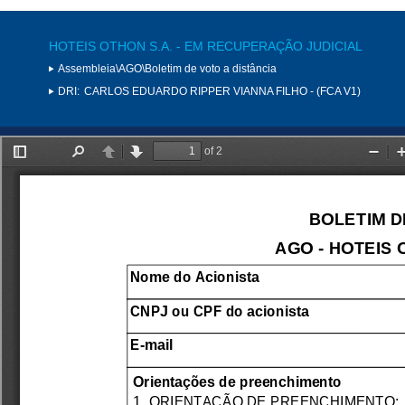
HOTEIS OTHON S.A. - EM RECUPERAÇÃO JUDICIAL
Assembleia\AGO\Boletim de voto a distância
DRI:
CARLOS EDUARDO RIPPER VIANNA FILHO - (FCA V1)