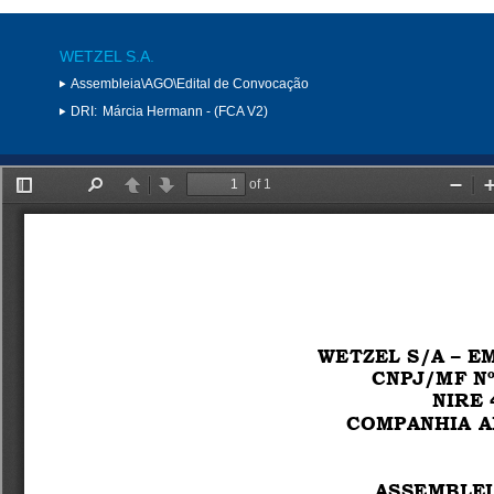
WETZEL S.A.
Assembleia\AGO\Edital de Convocação
DRI:
Márcia Hermann - (FCA V2)