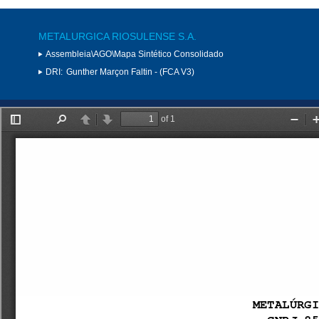
METALURGICA RIOSULENSE S.A.
Assembleia\AGO\Mapa Sintético Consolidado
DRI:
Gunther Marçon Faltin - (FCA V3)