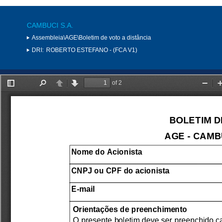
CAMBUCI S.A.
Assembleia\AGE\Boletim de voto a distância
DRI:
ROBERTO ESTEFANO - (FCA V1)