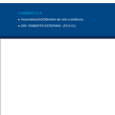
CAMBUCI S.A.
Assembleia\AGO\Boletim de voto a distância
DRI:
ROBERTO ESTEFANO - (FCA V1)