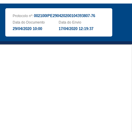
002100IPE290420200104393807-76
Protocolo nº:
Data do Documento
Data do Envio
29/04/2020 10:00
17/04/2020 12:19:37