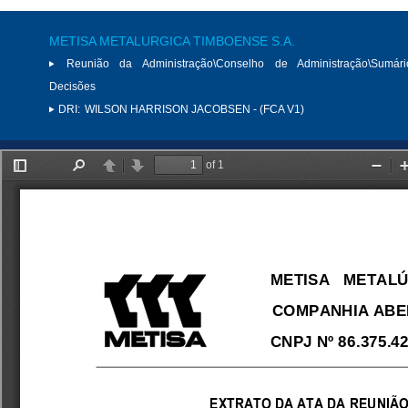
METISA METALURGICA TIMBOENSE S.A.
Reunião da Administração\Conselho de Administração\Sumár
Decisões
DRI:
WILSON HARRISON JACOBSEN - (FCA V1)