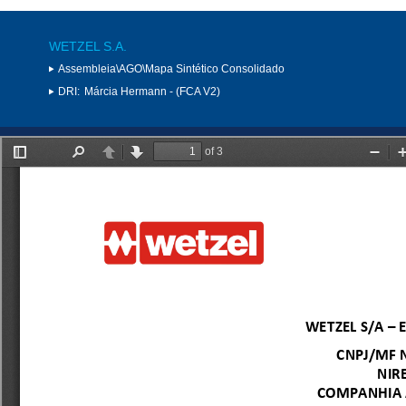
WETZEL S.A.
Assembleia\AGO\Mapa Sintético Consolidado
DRI:
Márcia Hermann - (FCA V2)