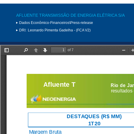
AFLUENTE TRANSMISSÃO DE ENERGIA ELÉTRICA S/A
Dados Econômico-Financeiros\Press-release
DRI:
Leonardo Pimenta Gadelha - (FCA V2)