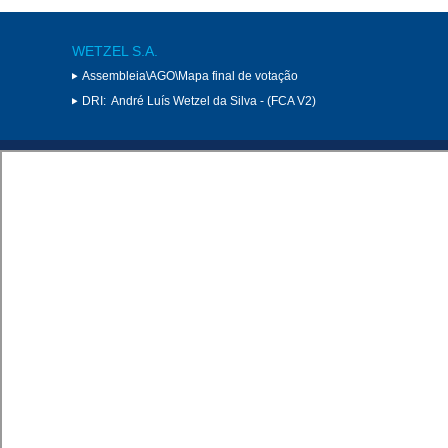
WETZEL S.A.
Assembleia\AGO\Mapa final de votação
DRI:
André Luís Wetzel da Silva - (FCA V2)