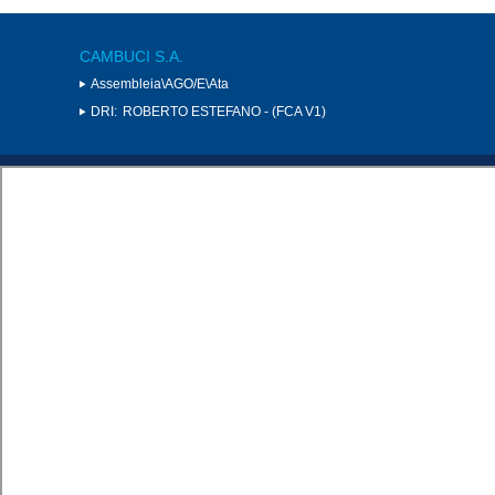
CAMBUCI S.A.
Assembleia\AGO/E\Ata
DRI:
ROBERTO ESTEFANO - (FCA V1)