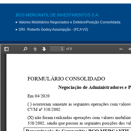
BCO MERCANTIL DE INVESTIMENTOS S.A.
Valores Mobiliários Negociados e Detidos\Posição Consolidada
DRI:
Roberto Godoy Assumpção - (FCA V3)