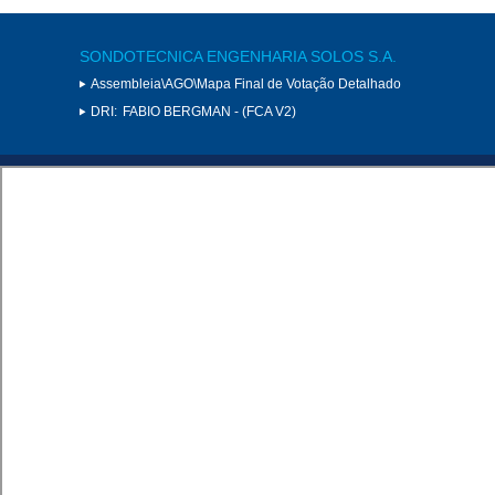
SONDOTECNICA ENGENHARIA SOLOS S.A.
Assembleia\AGO\Mapa Final de Votação Detalhado
DRI:
FABIO BERGMAN - (FCA V2)