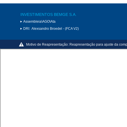
INVESTIMENTOS BEMGE S.A.
Assembleia\AGO\Ata
DRI:
Alexsandro Broedel - (FCA V2)
Motivo de Reapresentação:
Reapresentação para ajuste da com