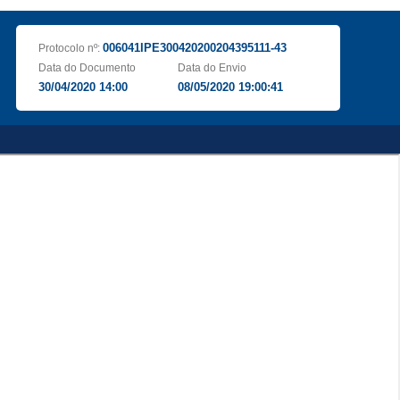
006041IPE300420200204395111-43
Protocolo nº:
Data do Documento
Data do Envio
30/04/2020 14:00
08/05/2020 19:00:41