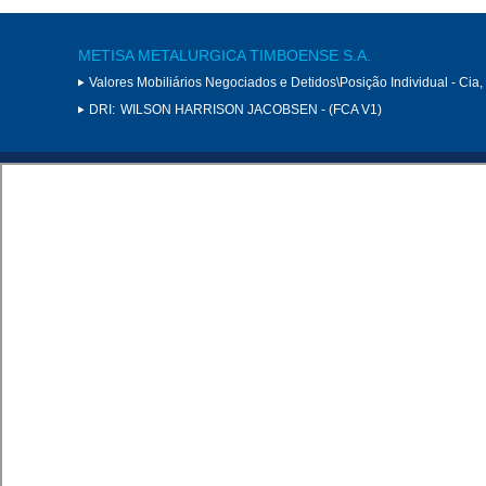
METISA METALURGICA TIMBOENSE S.A.
Valores Mobiliários Negociados e Detidos\Posição Individual - Cia
DRI:
WILSON HARRISON JACOBSEN - (FCA V1)