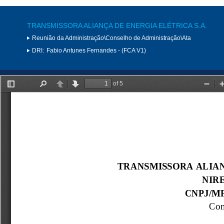
TRANSMISSORA ALIANÇA DE ENERGIA ELÉTRICA S.A.
Reunião da Administração\Conselho de Administração\Ata
DRI:
Fabio Antunes Fernandes - (FCA V1)