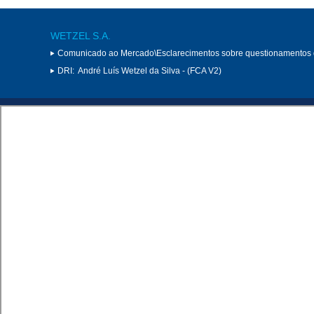
WETZEL S.A.
Comunicado ao Mercado\Esclarecimentos sobre questionamentos
DRI:
André Luís Wetzel da Silva - (FCA V2)