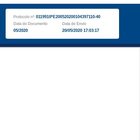
011991IPE200520200104397110-40
Protocolo nº:
Data do Documento
Data do Envio
05/2020
20/05/2020 17:03:17