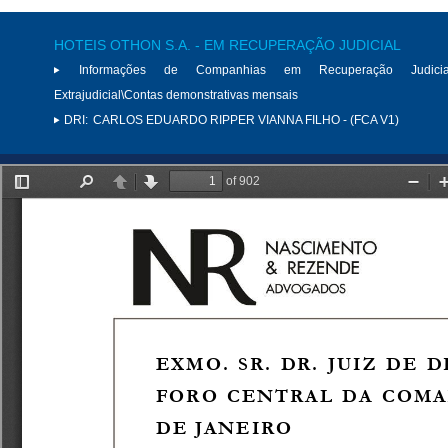
HOTEIS OTHON S.A. - EM RECUPERAÇÃO JUDICIAL
Informações de Companhias em Recuperação Judici
Extrajudicial\Contas demonstrativas mensais
DRI:
CARLOS EDUARDO RIPPER VIANNA FILHO - (FCA V1)