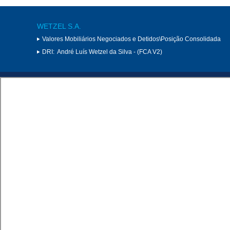
WETZEL S.A.
Valores Mobiliários Negociados e Detidos\Posição Consolidada
DRI:
André Luís Wetzel da Silva - (FCA V2)