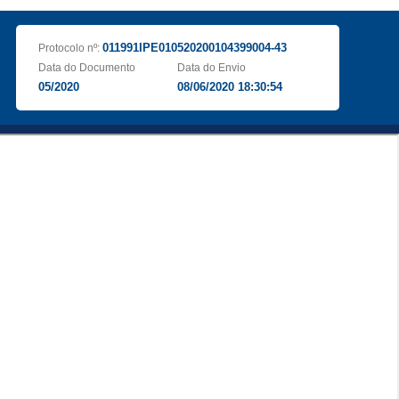
011991IPE010520200104399004-43
Protocolo nº:
Data do Documento
Data do Envio
05/2020
08/06/2020 18:30:54