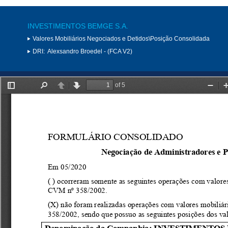
INVESTIMENTOS BEMGE S.A.
Valores Mobiliários Negociados e Detidos\Posição Consolidada
DRI:
Alexsandro Broedel - (FCA V2)