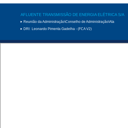
AFLUENTE TRANSMISSÃO DE ENERGIA ELÉTRICA S/A
Reunião da Administração\Conselho de Administração\Ata
DRI:
Leonardo Pimenta Gadelha - (FCA V2)