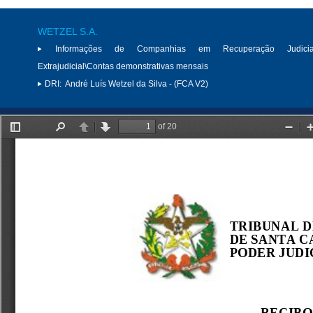
WETZEL S.A.
Informações de Companhias em Recuperação Judici
Extrajudicial\Contas demonstrativas mensais
DRI:
André Luís Wetzel da Silva - (FCA V2)