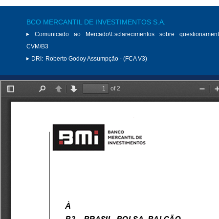
BCO MERCANTIL DE INVESTIMENTOS S.A.
Comunicado ao Mercado\Esclarecimentos sobre questionamen
CVM/B3
DRI:
Roberto Godoy Assumpção - (FCA V3)