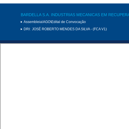
BARDELLA S.A. INDUSTRIAS MECANICAS EM RECUPER
Assembleia\AGO\Edital de Convocação
DRI:
JOSÉ ROBERTO MENDES DA SILVA - (FCA V1)