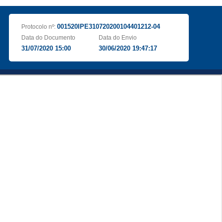
001520IPE310720200104401212-04
Protocolo nº:
Data do Documento
Data do Envio
31/07/2020 15:00
30/06/2020 19:47:17