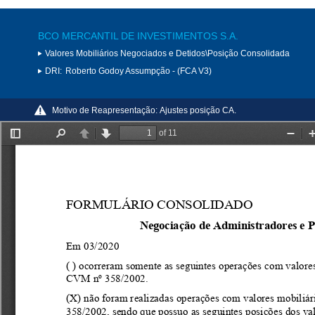
BCO MERCANTIL DE INVESTIMENTOS S.A.
Valores Mobiliários Negociados e Detidos\Posição Consolidada
DRI:
Roberto Godoy Assumpção - (FCA V3)
Motivo de Reapresentação:
Ajustes posição CA.