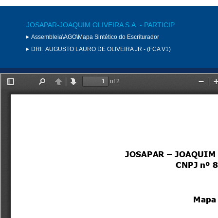
JOSAPAR-JOAQUIM OLIVEIRA S.A. - PARTICIP
Assembleia\AGO\Mapa Sintético do Escriturador
DRI:
AUGUSTO LAURO DE OLIVEIRA JR - (FCA V1)