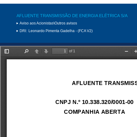
AFLUENTE TRANSMISSÃO DE ENERGIA ELÉTRICA S/A
Aviso aos Acionistas\Outros avisos
DRI:
Leonardo Pimenta Gadelha - (FCA V2)