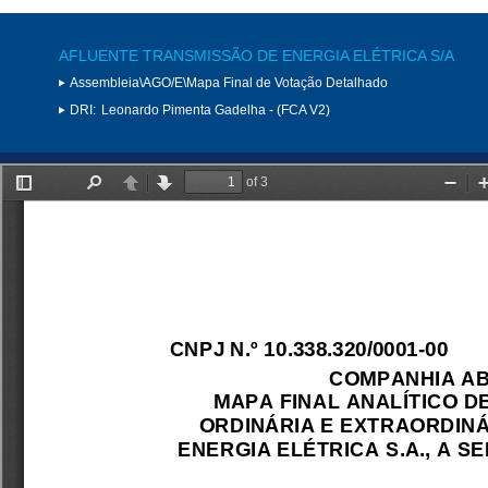
AFLUENTE TRANSMISSÃO DE ENERGIA ELÉTRICA S/A
Assembleia\AGO/E\Mapa Final de Votação Detalhado
DRI:
Leonardo Pimenta Gadelha - (FCA V2)