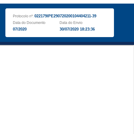
022179IPE290720200104404211-39
Protocolo nº:
Data do Documento
Data do Envio
07/2020
30/07/2020 18:23:36