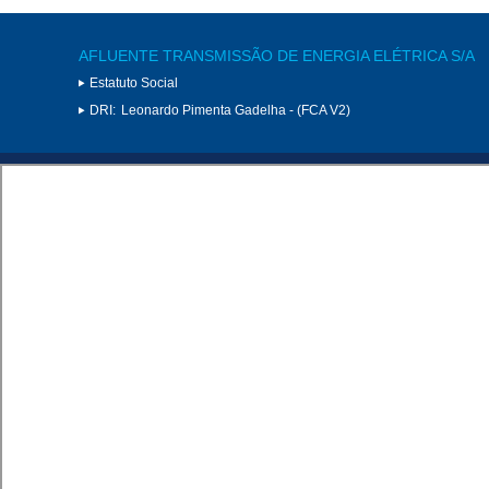
AFLUENTE TRANSMISSÃO DE ENERGIA ELÉTRICA S/A
Estatuto Social
DRI:
Leonardo Pimenta Gadelha - (FCA V2)