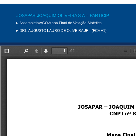
JOSAPAR-JOAQUIM OLIVEIRA S.A. - PARTICIP
Assembleia\AGO\Mapa Final de Votação Sintético
DRI:
AUGUSTO LAURO DE OLIVEIRA JR - (FCA V1)