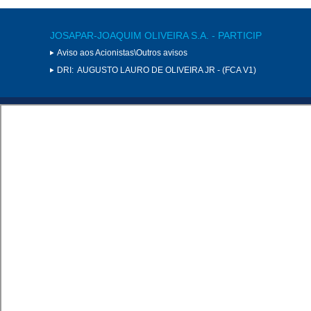
JOSAPAR-JOAQUIM OLIVEIRA S.A. - PARTICIP
Aviso aos Acionistas\Outros avisos
DRI:
AUGUSTO LAURO DE OLIVEIRA JR - (FCA V1)