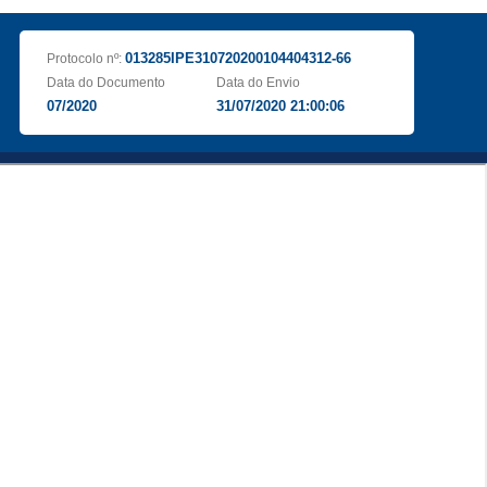
013285IPE310720200104404312-66
Protocolo nº:
Data do Documento
Data do Envio
07/2020
31/07/2020 21:00:06