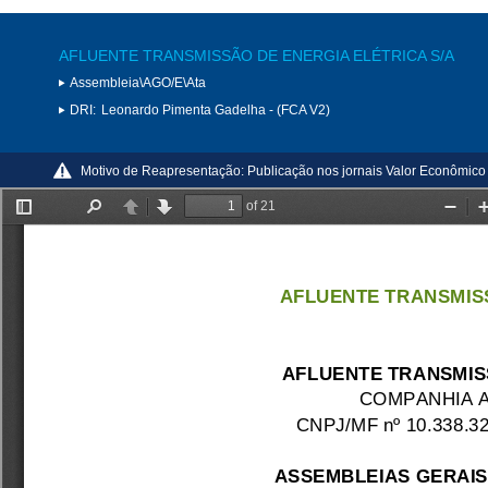
AFLUENTE TRANSMISSÃO DE ENERGIA ELÉTRICA S/A
Assembleia\AGO/E\Ata
DRI:
Leonardo Pimenta Gadelha - (FCA V2)
Motivo de Reapresentação:
Publicação nos jornais Valor Econômico