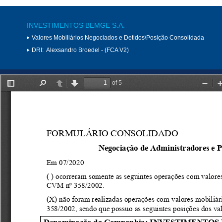
INVESTIMENTOS BEMGE S.A.
Valores Mobiliários Negociados e Detidos\Posição Consolidada
DRI:
Alexsandro Broedel - (FCA V2)