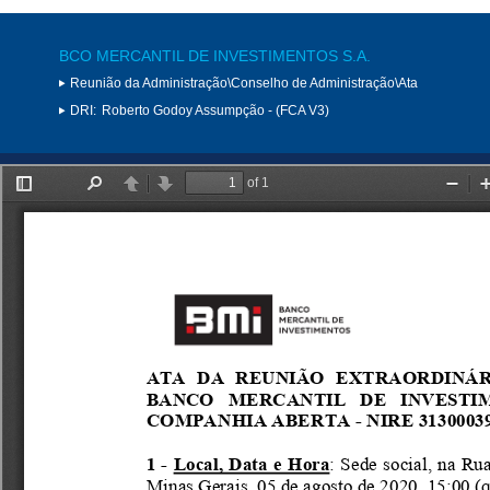
BCO MERCANTIL DE INVESTIMENTOS S.A.
Reunião da Administração\Conselho de Administração\Ata
DRI:
Roberto Godoy Assumpção - (FCA V3)