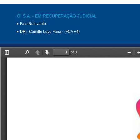
OI S.A. - EM RECUPERAÇÃO JUDICIAL
Fato Relevante
DRI:
Camille Loyo Faria - (FCA V4)