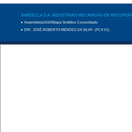
BARDELLA S.A. INDUSTRIAS MECANICAS EM RECUPER
Assembleia\AGO\Mapa Sintético Consolidado
DRI:
JOSÉ ROBERTO MENDES DA SILVA - (FCA V1)