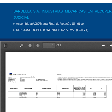
BARDELLA S.A. INDUSTRIAS MECANICAS EM RECUPE
JUDICIAL
Assembleia\AGO\Mapa Final de Votação Sintético
DRI:
JOSÉ ROBERTO MENDES DA SILVA - (FCA V1)