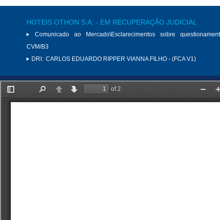
HOTEIS OTHON S.A. - EM RECUPERAÇÃO JUDICIAL
Comunicado ao Mercado\Esclarecimentos sobre questionamen
CVM/B3
DRI:
CARLOS EDUARDO RIPPER VIANNA FILHO - (FCA V1)