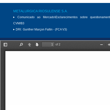
METALURGICA RIOSULENSE S.A.
Comunicado ao Mercado\Esclarecimentos sobre questionamen
CVM/B3
DRI:
Gunther Marçon Faltin - (FCA V3)